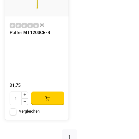
(0)
Puffer MT1200CB-R
31,75
Vergleichen
1