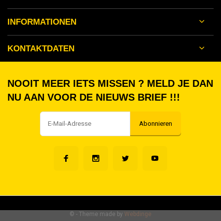
INFORMATIONEN
KONTAKTDATEN
NOOIT MEER IETS MISSEN ? MELD JE DAN
NU AAN VOOR DE NIEUWS BRIEF !!!
Abonnieren
©
- Theme made by
Webdinge