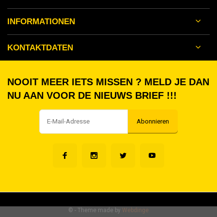
INFORMATIONEN
KONTAKTDATEN
NOOIT MEER IETS MISSEN ? MELD JE DAN
NU AAN VOOR DE NIEUWS BRIEF !!!
Abonnieren
©
- Theme made by
Webdinge