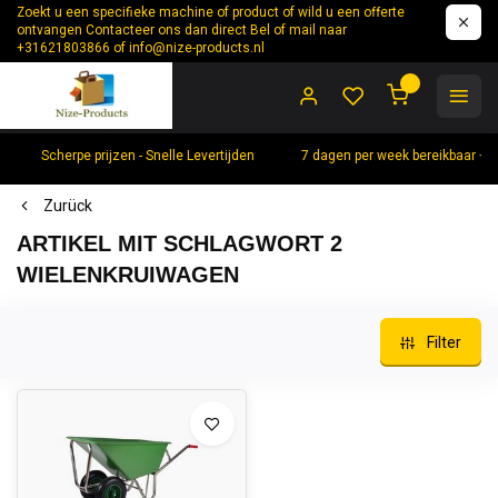
Zoekt u een specifieke machine of product of wild u een offerte
ontvangen Contacteer ons dan direct Bel of mail naar
+31621803866 of
info@nize-products.nl
0
Scherpe prijzen - Snelle Levertijden
7 dagen per week bereikbaar +
Zurück
ARTIKEL MIT SCHLAGWORT 2
WIELENKRUIWAGEN
Filter