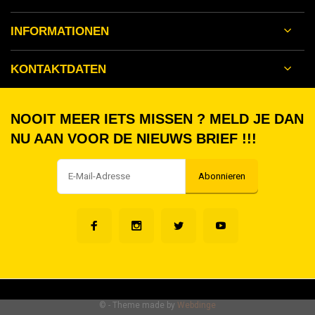
INFORMATIONEN
KONTAKTDATEN
NOOIT MEER IETS MISSEN ? MELD JE DAN
NU AAN VOOR DE NIEUWS BRIEF !!!
Abonnieren
©
- Theme made by
Webdinge