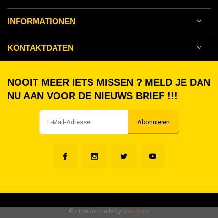
INFORMATIONEN
KONTAKTDATEN
NOOIT MEER IETS MISSEN ? MELD JE DAN
NU AAN VOOR DE NIEUWS BRIEF !!!
Abonnieren
©
- Theme made by
Webdinge