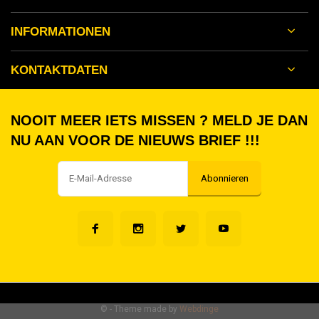
INFORMATIONEN
KONTAKTDATEN
NOOIT MEER IETS MISSEN ? MELD JE DAN
NU AAN VOOR DE NIEUWS BRIEF !!!
Abonnieren
©
- Theme made by
Webdinge