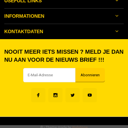
USEFULL LINKS
INFORMATIONEN
KONTAKTDATEN
NOOIT MEER IETS MISSEN ? MELD JE DAN
NU AAN VOOR DE NIEUWS BRIEF !!!
Abonnieren
©
- Theme made by
Webdinge