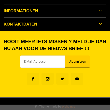
INFORMATIONEN
KONTAKTDATEN
NOOIT MEER IETS MISSEN ? MELD JE DAN
NU AAN VOOR DE NIEUWS BRIEF !!!
Abonnieren
©
- Theme made by
Webdinge