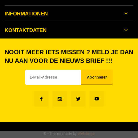
INFORMATIONEN
KONTAKTDATEN
NOOIT MEER IETS MISSEN ? MELD JE DAN
NU AAN VOOR DE NIEUWS BRIEF !!!
Abonnieren
©
- Theme made by
Webdinge