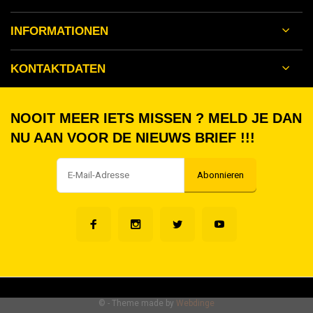
INFORMATIONEN
KONTAKTDATEN
NOOIT MEER IETS MISSEN ? MELD JE DAN
NU AAN VOOR DE NIEUWS BRIEF !!!
Abonnieren
©
- Theme made by
Webdinge