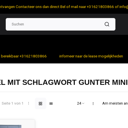
 ontvangen Contacteer ons dan direct Bel of mail naar +31621803866 of
info
bereikbaar +31621803866
infomeer naar de lease mogelijkheden
EL MIT SCHLAGWORT GUNTER MIN
Seite 1 von 1
Am meisten a