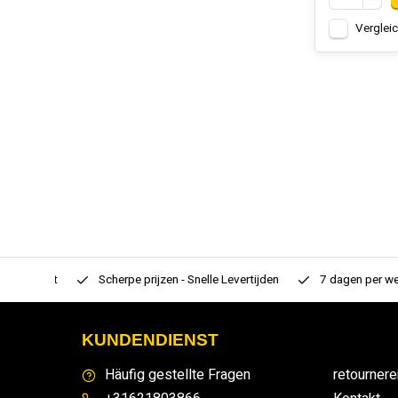
Verglei
rtiment
Scherpe prijzen - Snelle Levertijden
7 dagen per week
KUNDENDIENST
Häufig gestellte Fragen
retournere