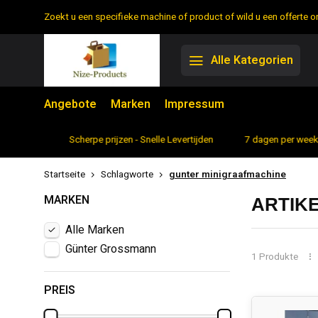
Zoekt u een specifieke machine of product of wild u een offerte
Alle Kategorien
Angebote
Marken
Impressum
rtiment
Scherpe prijzen - Snelle Levertijden
7 dagen per week 
Startseite
Schlagworte
gunter minigraafmachine
MARKEN
ARTIK
Alle Marken
Günter Grossmann
1 Produkte
PREIS