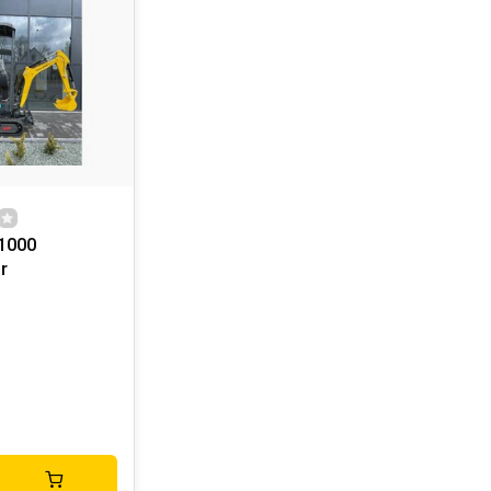
1000
r