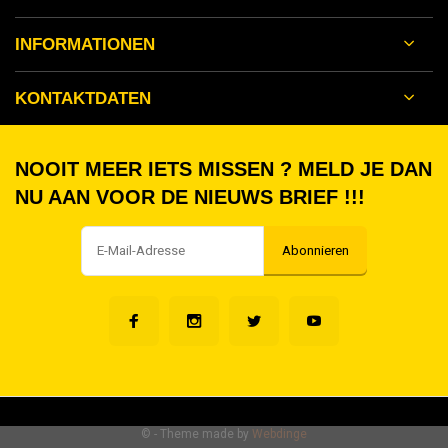
INFORMATIONEN
KONTAKTDATEN
NOOIT MEER IETS MISSEN ? MELD JE DAN
NU AAN VOOR DE NIEUWS BRIEF !!!
Abonnieren
©
- Theme made by
Webdinge