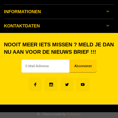
INFORMATIONEN
KONTAKTDATEN
NOOIT MEER IETS MISSEN ? MELD JE DAN
NU AAN VOOR DE NIEUWS BRIEF !!!
Abonnieren
©
- Theme made by
Webdinge