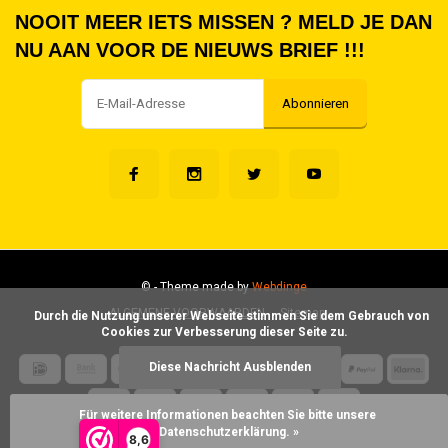
NOOIT MEER IETS MISSEN ? MELD JE DAN
NU AAN VOOR DE NIEUWS BRIEF !!!
Abonnieren
©
- Theme made by
Webdinge
ALGEMENE VOORWAARDEN
Sitemap
      Durch die Nutzung unserer Webseite stimmen Sie dem Gebrauch von 
Cookies zur Verbesserung dieser Seite zu.

Diese Nachricht Ausblenden
Für weitere Informationen beachten Sie bitte unsere 
Datenschutzerklärung. »
8,6