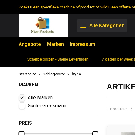
Zoekt u een specifieke machine of product of wild u een offerte
Alle Kategorien
Angebote
Marken
Impressum
rtiment
Scherpe prijzen - Snelle Levertijden
7 dagen per week 
Startseite
Schlagworte
hydo
MARKEN
ARTIK
Alle Marken
Günter Grossmann
1 Produkte
PREIS