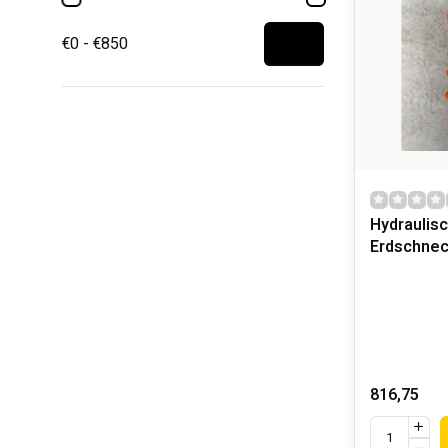
€0 - €850
Hydraulis
Erdschne
816,75