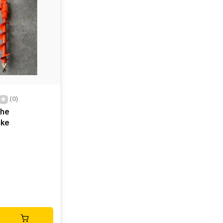
(0)
che
cke