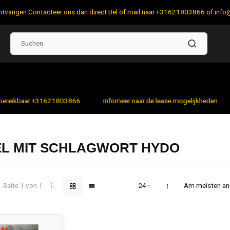
 ontvangen Contacteer ons dan direct Bel of mail naar +31621803866 of
info
bereikbaar +31621803866
infomeer naar de lease mogelijkheden
EL MIT SCHLAGWORT HYDO
Seite 1 von 1
Am meisten a