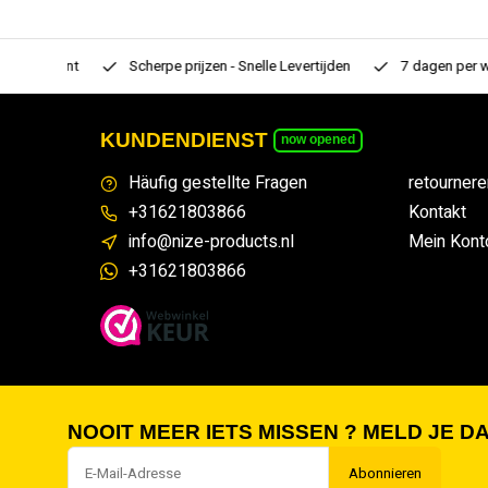
rtiment
Scherpe prijzen - Snelle Levertijden
7 dagen per week
KUNDENDIENST
now opened
Häufig gestellte Fragen
retournere
+31621803866
Kontakt
info@nize-products.nl
Mein Kont
+31621803866
NOOIT MEER IETS MISSEN ? MELD JE DA
Abonnieren