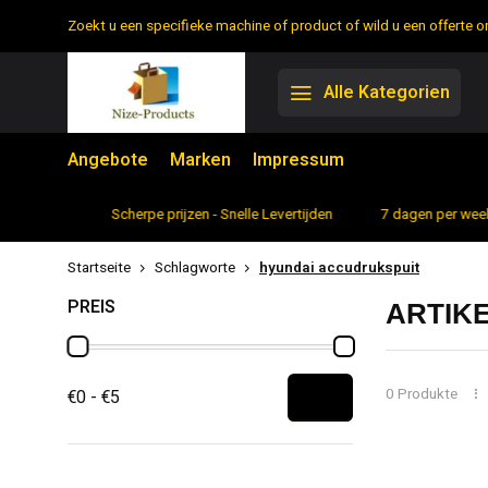
Zoekt u een specifieke machine of product of wild u een offerte
Alle Kategorien
Angebote
Marken
Impressum
rtiment
Scherpe prijzen - Snelle Levertijden
7 dagen per week 
Startseite
Schlagworte
hyundai accudrukspuit
PREIS
ARTIK
0 Produkte
€0 - €5