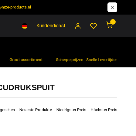
@nize-products.nl
0
Kundendienst
Groot assortiment
Scherpe prijzen - Snelle Levertijden
7 da
CUDRUKSPUIT
ngesehen
Neueste Produkte
Niedrigster Preis
Höchster Preis