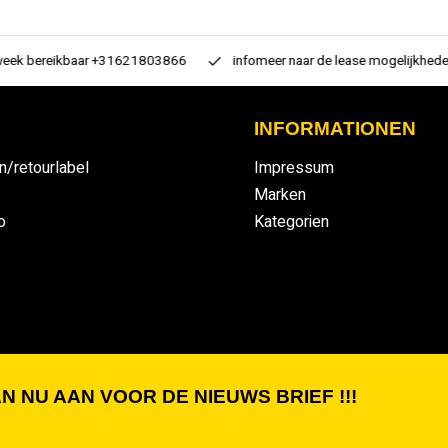
 bereikbaar +31621803866
infomeer naar de lease mogelijkheden
INFORMATIONEN
n/retourlabel
Impressum
Marken
o
Kategorien
N NU AAN VOOR DE NIEUWS BRIEF !!!