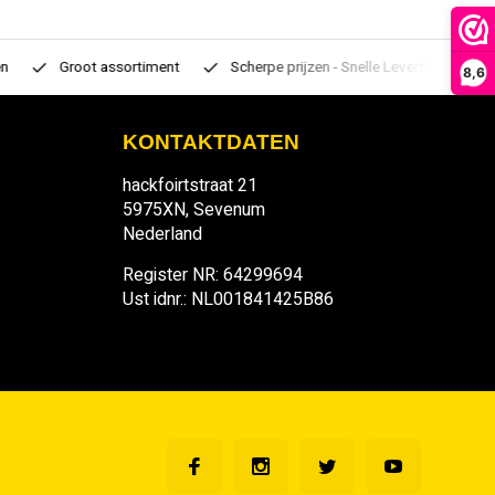
Groot assortiment
Scherpe prijzen - Snelle Levertijden
7 d
8,6
KONTAKTDATEN
hackfoirtstraat 21
5975XN, Sevenum
Nederland
Register NR: 64299694
Ust idnr.: NL001841425B86