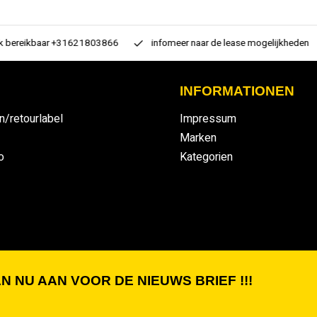
 bereikbaar +31621803866
infomeer naar de lease mogelijkheden
INFORMATIONEN
n/retourlabel
Impressum
Marken
o
Kategorien
N NU AAN VOOR DE NIEUWS BRIEF !!!