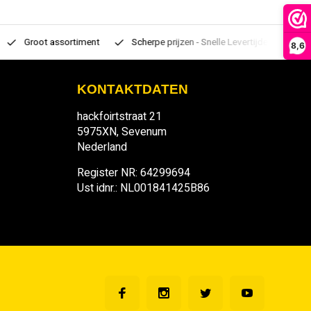
Groot assortiment
Scherpe prijzen - Snelle Levertijden
7 d
8,6
KONTAKTDATEN
hackfoirtstraat 21
5975XN, Sevenum
Nederland
Register NR: 64299694
Ust idnr.: NL001841425B86