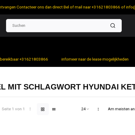
 ontvangen Contacteer ons dan direct Bel of mail naar +31621803866 of
info
bereikbaar +31621803866
infomeer naar de lease mogelijkheden
EL MIT SCHLAGWORT HYUNDAI KE
Seite 1 von 1
Am meisten a