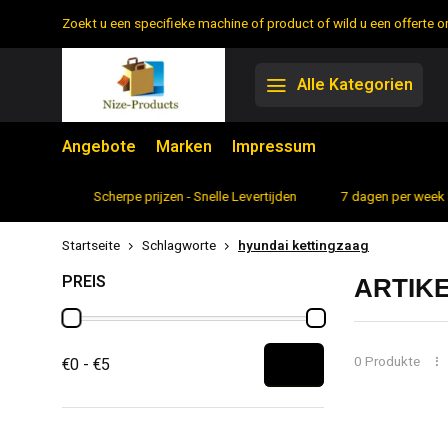
Zoekt u een specifieke machine of product of wild u een offerte
Alle Kategorien
Angebote
Marken
Impressum
rtiment
Scherpe prijzen - Snelle Levertijden
7 dagen per week 
Startseite
Schlagworte
hyundai kettingzaag
PREIS
ARTIK
0 Produkte
€0 - €5