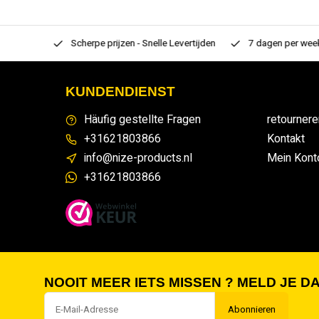
rtiment
Scherpe prijzen - Snelle Levertijden
7 dagen per week
KUNDENDIENST
Häufig gestellte Fragen
retournere
+31621803866
Kontakt
info@nize-products.nl
Mein Kont
+31621803866
NOOIT MEER IETS MISSEN ? MELD JE DA
Abonnieren