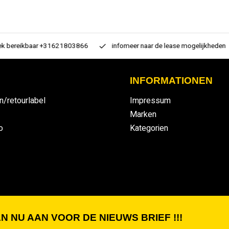
 bereikbaar +31621803866
infomeer naar de lease mogelijkheden
INFORMATIONEN
n/retourlabel
Impressum
Marken
o
Kategorien
N NU AAN VOOR DE NIEUWS BRIEF !!!