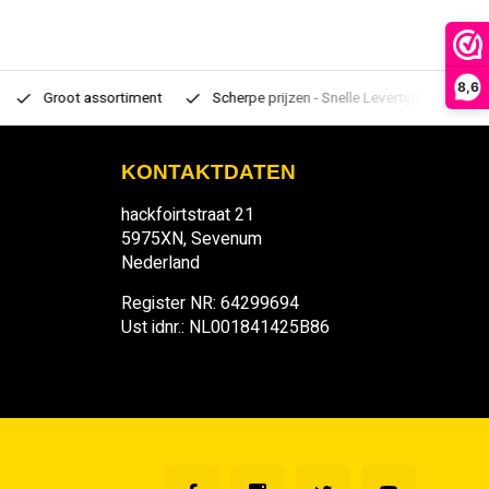
8,6
Groot assortiment
Scherpe prijzen - Snelle Levertijden
7 d
KONTAKTDATEN
hackfoirtstraat 21
5975XN, Sevenum
Nederland
Register NR: 64299694
Ust idnr.: NL001841425B86