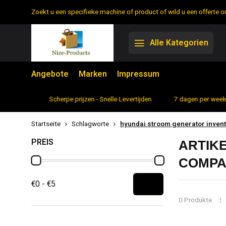
Zoekt u een specifieke machine of product of wild u een offerte
Alle Kategorien
Angebote
Marken
Impressum
rtiment
Scherpe prijzen - Snelle Levertijden
7 dagen per week 
Startseite
Schlagworte
hyundai stroom generator inven
PREIS
ARTIK
COMPA
€0 - €5
0 Produkte