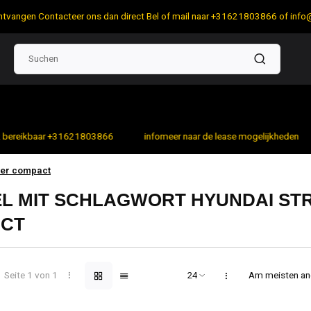
 ontvangen Contacteer ons dan direct Bel of mail naar +31621803866 of
info
bereikbaar +31621803866
infomeer naar de lease mogelijkheden
ter compact
EL MIT SCHLAGWORT HYUNDAI ST
CT
Seite 1 von 1
Am meisten a