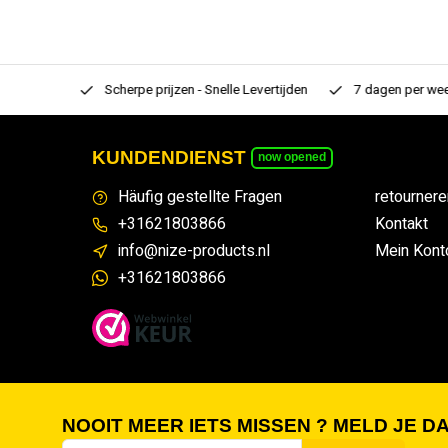
rtiment
Scherpe prijzen - Snelle Levertijden
7 dagen per week
KUNDENDIENST
now opened
Häufig gestellte Fragen
retournere
+31621803866
Kontakt
info@nize-products.nl
Mein Kont
+31621803866
NOOIT MEER IETS MISSEN ? MELD JE DA