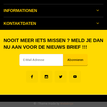
INFORMATIONEN
KONTAKTDATEN
NOOIT MEER IETS MISSEN ? MELD JE DAN
NU AAN VOOR DE NIEUWS BRIEF !!!
Abonnieren
©
- Theme made by
Webdinge