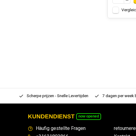
Verglei
rtiment
Scherpe prijzen - Snelle Levertijden
7 dagen per week
KUNDENDIENST
now opened
Häufig gestellte Fragen
retournere