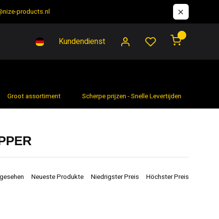
@nize-products.nl
0
Kundendienst
Groot assortiment
Scherpe prijzen - Snelle Levertijden
7 da
IPPER
ngesehen
Neueste Produkte
Niedrigster Preis
Höchster Preis