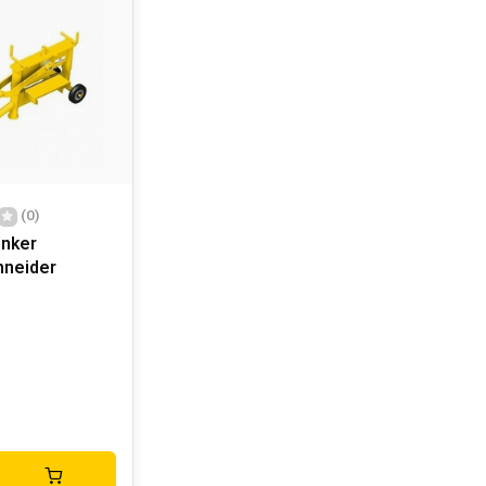
(0)
inker
hneider