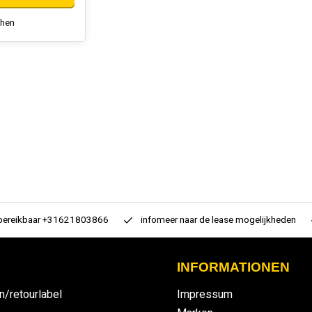
chen
 bereikbaar +31621803866
infomeer naar de lease mogelijkheden
INFORMATIONEN
n/retourlabel
Impressum