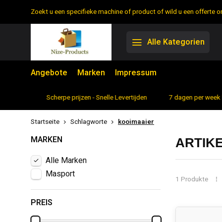
Zoekt u een specifieke machine of product of wild u een offerte
Alle Kategorien
Angebote
Marken
Impressum
rtiment
Scherpe prijzen - Snelle Levertijden
7 dagen per week 
Startseite
Schlagworte
kooimaaier
MARKEN
ARTIK
Alle Marken
Masport
1 Produkte
PREIS