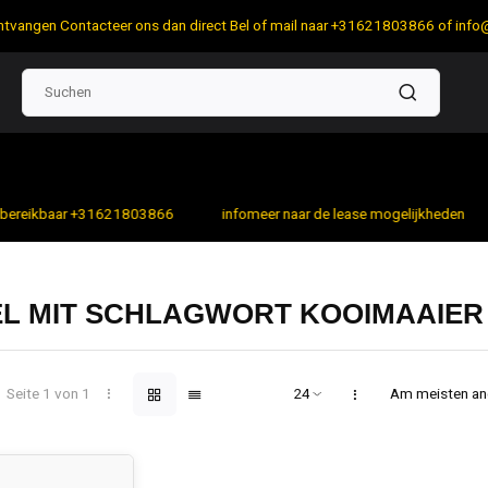
 ontvangen Contacteer ons dan direct Bel of mail naar +31621803866 of
info
bereikbaar +31621803866
infomeer naar de lease mogelijkheden
EL MIT SCHLAGWORT KOOIMAAIER
Seite 1 von 1
Am meisten a