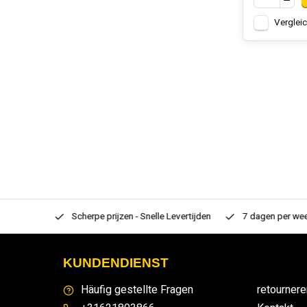
Verglei
rtiment
Scherpe prijzen - Snelle Levertijden
7 dagen per week
KUNDENDIENST
Häufig gestellte Fragen
retournere