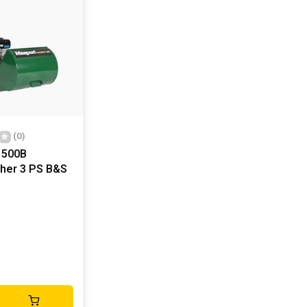
(0)
500B
her 3 PS B&S