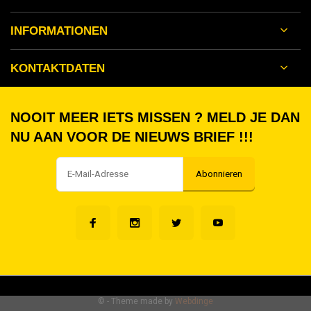
INFORMATIONEN
KONTAKTDATEN
NOOIT MEER IETS MISSEN ? MELD JE DAN
NU AAN VOOR DE NIEUWS BRIEF !!!
Abonnieren
©
- Theme made by
Webdinge