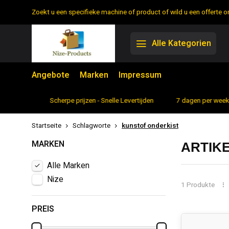
Zoekt u een specifieke machine of product of wild u een offerte
Alle Kategorien
Angebote
Marken
Impressum
rtiment
Scherpe prijzen - Snelle Levertijden
7 dagen per week 
Startseite
Schlagworte
kunstof onderkist
MARKEN
ARTIK
Alle Marken
Nize
1 Produkte
PREIS