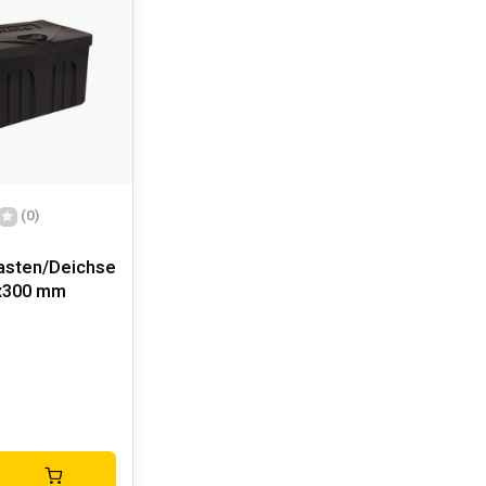
(0)
asten/Deichselkasten/Werkzeugkasten
x300 mm