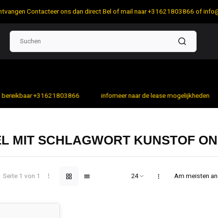
 ontvangen Contacteer ons dan direct Bel of mail naar +31621803866 of
info
bereikbaar +31621803866
infomeer naar de lease mogelijkheden
EL MIT SCHLAGWORT KUNSTOF ON
Seite 1 von 1
Am meisten a