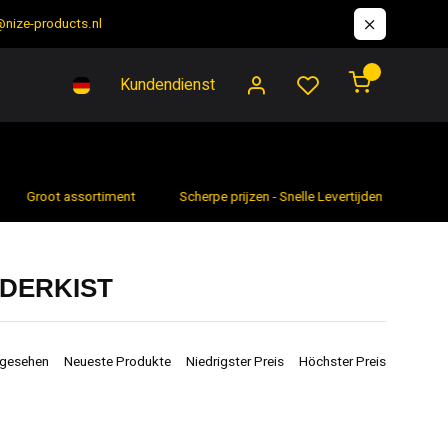
@nize-products.nl
0
Kundendienst
Groot assortiment
Scherpe prijzen - Snelle Levertijden
7 da
DERKIST
ngesehen
Neueste Produkte
Niedrigster Preis
Höchster Preis