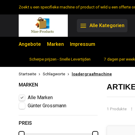
Zoekt u een specifieke machine of product of wild u een offerte
Alle Kategorien
Angebote
Marken
Impressum
rtiment
Scherpe prijzen - Snelle Levertijden
7 dagen per week 
Startseite
Schlagworte
loadergraafmachine
MARKEN
ARTIK
Alle Marken
Günter Grossmann
1 Produkte
PREIS