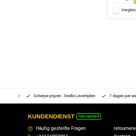
Verglei
rtiment
Scherpe prijzen - Snelle Levertijden
7 dagen per week
KUNDENDIENST
now opened
Häufig gestellte Fragen
retournere