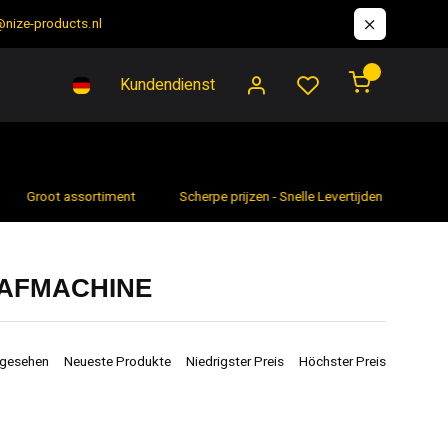
@nize-products.nl
0
Kundendienst
Groot assortiment
Scherpe prijzen - Snelle Levertijden
7 da
AFMACHINE
ngesehen
Neueste Produkte
Niedrigster Preis
Höchster Preis