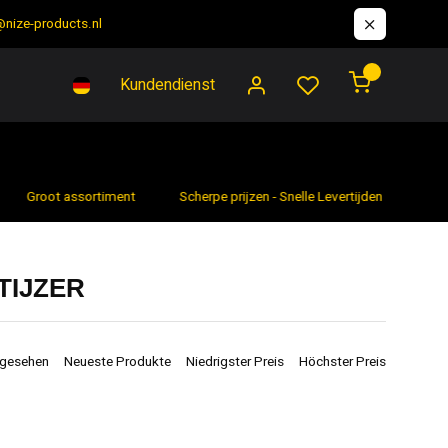
@nize-products.nl
0
Kundendienst
Groot assortiment
Scherpe prijzen - Snelle Levertijden
7 da
TIJZER
ngesehen
Neueste Produkte
Niedrigster Preis
Höchster Preis