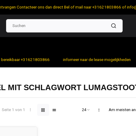
 ontvangen Contacteer ons dan direct Bel of mail naar +31621803866 of
info
bereikbaar +31621803866
infomeer naar de lease mogelijkheden
EL MIT SCHLAGWORT LUMAGSTOO
Seite 1 von 1
Am meisten a