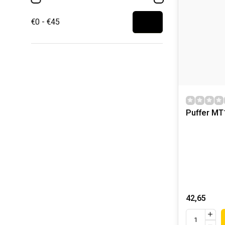
€0 - €45
Puffer M
42,65