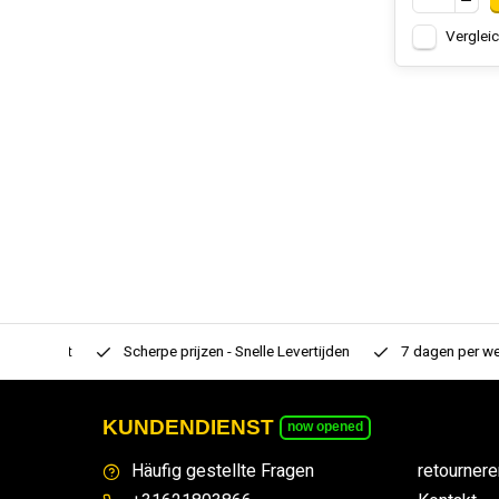
Verglei
rtiment
Scherpe prijzen - Snelle Levertijden
7 dagen per week
KUNDENDIENST
now opened
Häufig gestellte Fragen
retournere