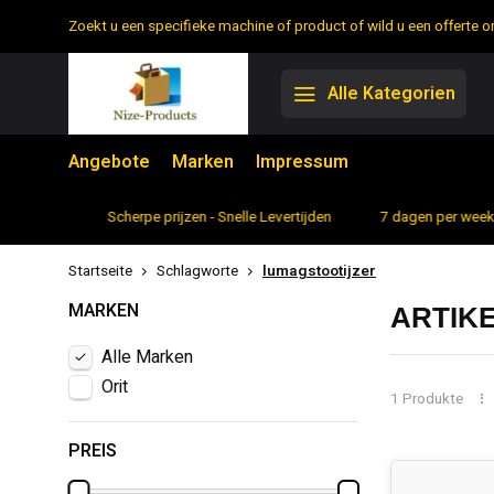
Zoekt u een specifieke machine of product of wild u een offerte
Alle Kategorien
Angebote
Marken
Impressum
rtiment
Scherpe prijzen - Snelle Levertijden
7 dagen per week 
Startseite
Schlagworte
lumagstootijzer
MARKEN
ARTIK
Alle Marken
Orit
1 Produkte
PREIS