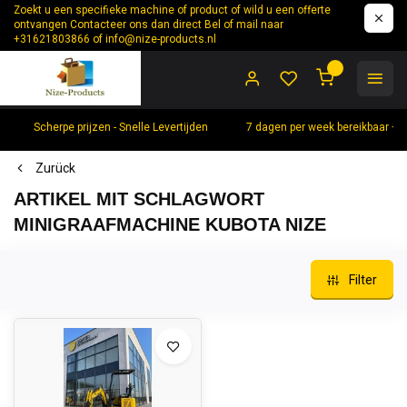
Zoekt u een specifieke machine of product of wild u een offerte
ontvangen Contacteer ons dan direct Bel of mail naar
+31621803866 of
info@nize-products.nl
0
Scherpe prijzen - Snelle Levertijden
7 dagen per week bereikbaar +
Zurück
ARTIKEL MIT SCHLAGWORT
MINIGRAAFMACHINE KUBOTA NIZE
Filter