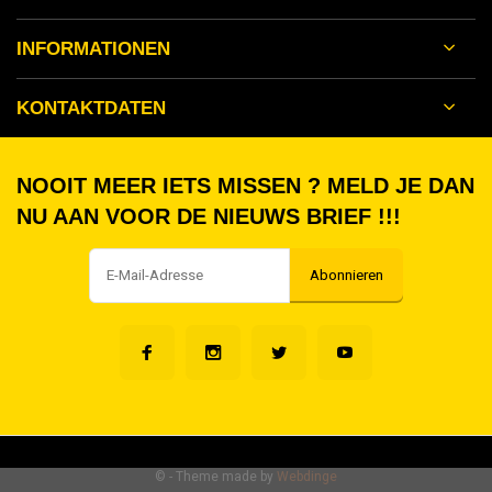
INFORMATIONEN
KONTAKTDATEN
NOOIT MEER IETS MISSEN ? MELD JE DAN
NU AAN VOOR DE NIEUWS BRIEF !!!
Abonnieren
©
- Theme made by
Webdinge