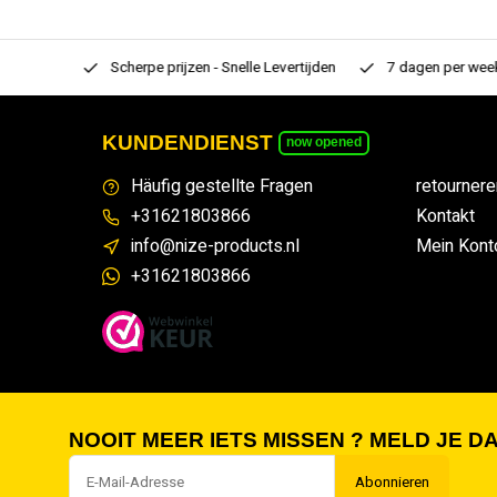
rtiment
Scherpe prijzen - Snelle Levertijden
7 dagen per week
KUNDENDIENST
now opened
Häufig gestellte Fragen
retournere
+31621803866
Kontakt
info@nize-products.nl
Mein Kont
+31621803866
NOOIT MEER IETS MISSEN ? MELD JE DA
Abonnieren