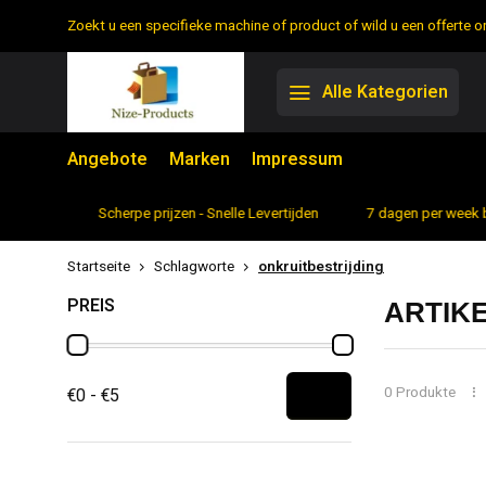
Zoekt u een specifieke machine of product of wild u een offerte
Alle Kategorien
Angebote
Marken
Impressum
rtiment
Scherpe prijzen - Snelle Levertijden
7 dagen per week 
Startseite
Schlagworte
onkruitbestrijding
PREIS
ARTIK
0 Produkte
€0 - €5