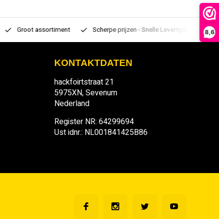
Groot assortiment
Scherpe prijzen - Snelle Levertijden
7 d
8,6
KONTAKTDATEN
hackfoirtstraat 21
5975XN, Sevenum
Nederland
Register NR: 64299694
Ust idnr.: NL001841425B86