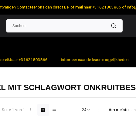
 ontvangen Contacteer ons dan direct Bel of mail naar +31621803866 of
info
bereikbaar +31621803866
infomeer naar de lease mogelijkheden
EL MIT SCHLAGWORT ONKRUITBES
Seite 1 von 1
Am meisten a