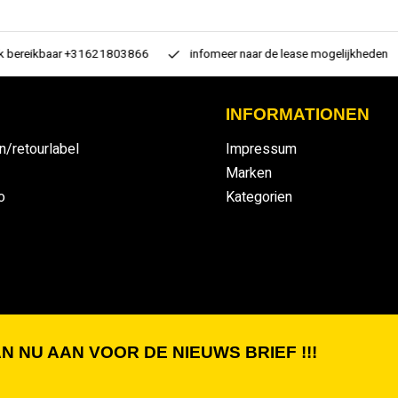
 bereikbaar +31621803866
infomeer naar de lease mogelijkheden
INFORMATIONEN
n/retourlabel
Impressum
Marken
o
Kategorien
N NU AAN VOOR DE NIEUWS BRIEF !!!