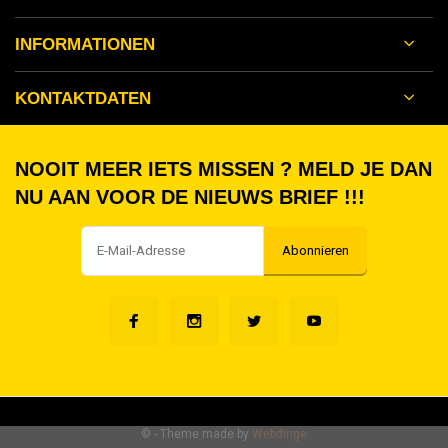
INFORMATIONEN
KONTAKTDATEN
NOOIT MEER IETS MISSEN ? MELD JE DAN
NU AAN VOOR DE NIEUWS BRIEF !!!
Abonnieren
©
- Theme made by
Webdinge