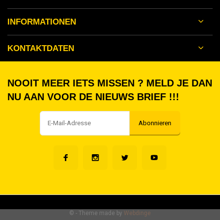
INFORMATIONEN
KONTAKTDATEN
NOOIT MEER IETS MISSEN ? MELD JE DAN
NU AAN VOOR DE NIEUWS BRIEF !!!
Abonnieren
©
- Theme made by
Webdinge