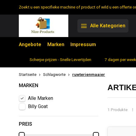
Zoekt u een specifieke machine of product of wild u een offerte
Alle Kategorien
Angebote
Marken
Impressum
rtiment
Scherpe prijzen - Snelle Levertijden
7 dagen per week 
Startseite
Schlagworte
ruwterienmaaier
MARKEN
ARTIK
Alle Marken
Billy Goat
1 Produkte
PREIS