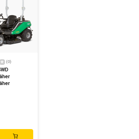
(0)
4WD
äher
äher