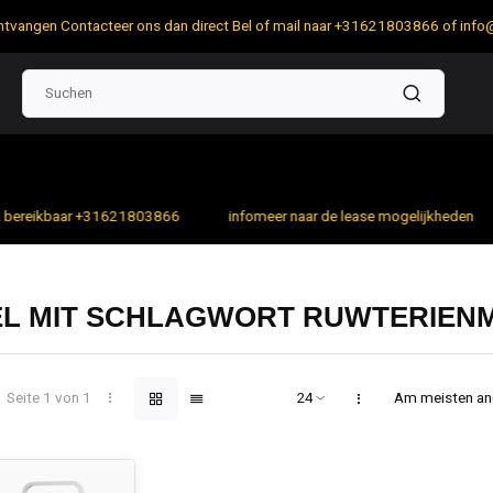
 ontvangen Contacteer ons dan direct Bel of mail naar +31621803866 of
info
bereikbaar +31621803866
infomeer naar de lease mogelijkheden
EL MIT SCHLAGWORT RUWTERIEN
Seite 1 von 1
Am meisten a