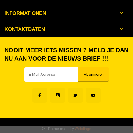
INFORMATIONEN
KONTAKTDATEN
NOOIT MEER IETS MISSEN ? MELD JE DAN
NU AAN VOOR DE NIEUWS BRIEF !!!
Abonnieren
©
- Theme made by
Webdinge