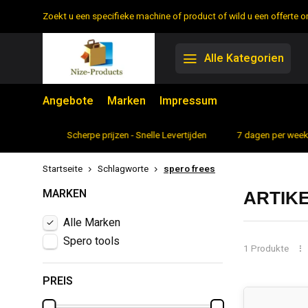
Zoekt u een specifieke machine of product of wild u een offerte
Alle Kategorien
Angebote
Marken
Impressum
rtiment
Scherpe prijzen - Snelle Levertijden
7 dagen per week 
Startseite
Schlagworte
spero frees
MARKEN
ARTIK
Alle Marken
Spero tools
1 Produkte
PREIS