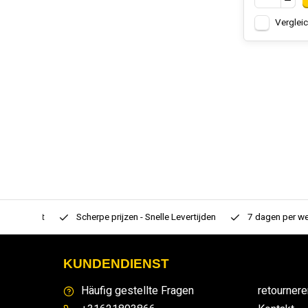
Verglei
rtiment
Scherpe prijzen - Snelle Levertijden
7 dagen per week
KUNDENDIENST
Häufig gestellte Fragen
retournere