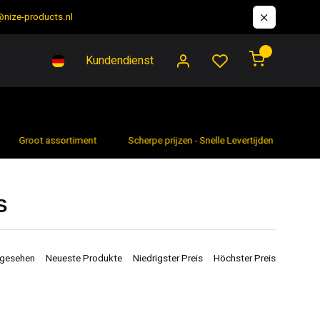
@nize-products.nl
0
Kundendienst
Groot assortiment
Scherpe prijzen - Snelle Levertijden
7 da
S
ngesehen
Neueste Produkte
Niedrigster Preis
Höchster Preis