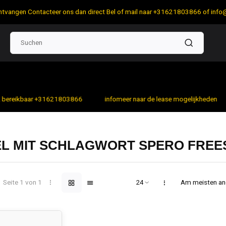
 ontvangen Contacteer ons dan direct Bel of mail naar +31621803866 of
info
bereikbaar +31621803866
infomeer naar de lease mogelijkheden
EL MIT SCHLAGWORT SPERO FREE
Seite 1 von 1
Am meisten a