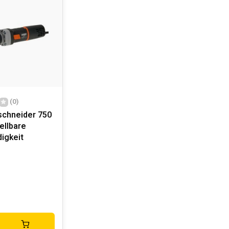
(0)
schneider 750
ellbare
igkeit