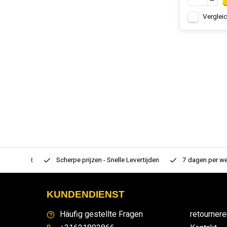
Verglei
rtiment
Scherpe prijzen - Snelle Levertijden
7 dagen per week
KUNDENDIENST
Häufig gestellte Fragen
retournere