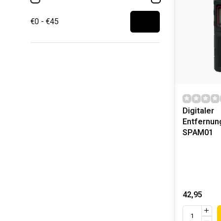
€0 - €45
Digitaler
Entfernu
SPAM01
42,95