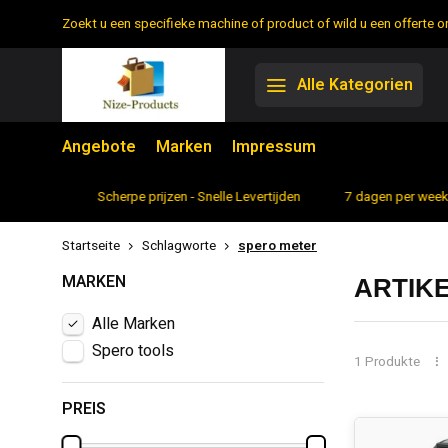
Zoekt u een specifieke machine of product of wild u een offerte
Alle Kategorien
Angebote
Marken
Impressum
rtiment
Scherpe prijzen - Snelle Levertijden
7 dagen per week 
Startseite
Schlagworte
spero meter
MARKEN
ARTIK
Alle Marken
Spero tools
1 Produkte
PREIS