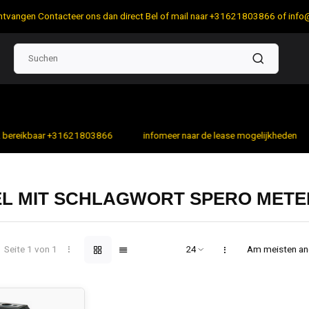
 ontvangen Contacteer ons dan direct Bel of mail naar +31621803866 of
info
bereikbaar +31621803866
infomeer naar de lease mogelijkheden
EL MIT SCHLAGWORT SPERO METE
Seite 1 von 1
Am meisten a