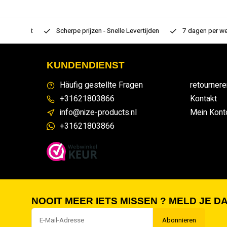
rtiment
Scherpe prijzen - Snelle Levertijden
7 dagen per week
KUNDENDIENST
Häufig gestellte Fragen
retournere
+31621803866
Kontakt
info@nize-products.nl
Mein Kont
+31621803866
NOOIT MEER IETS MISSEN ? MELD JE DA
Abonnieren