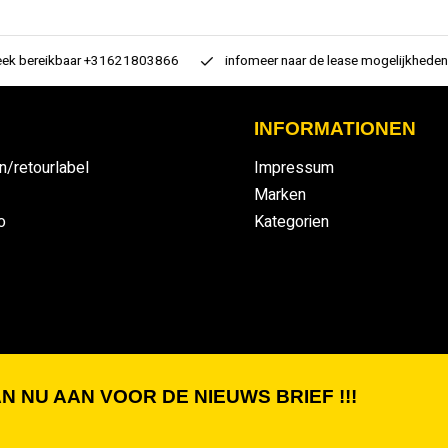
 bereikbaar +31621803866
infomeer naar de lease mogelijkheden
INFORMATIONEN
n/retourlabel
Impressum
Marken
o
Kategorien
N NU AAN VOOR DE NIEUWS BRIEF !!!