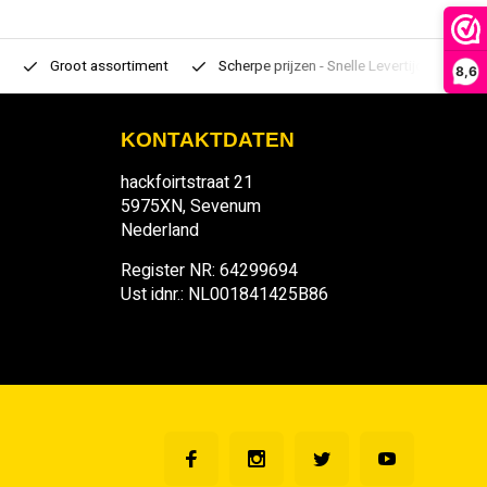
Groot assortiment
Scherpe prijzen - Snelle Levertijden
7 d
8,6
KONTAKTDATEN
hackfoirtstraat 21
5975XN, Sevenum
Nederland
Register NR: 64299694
Ust idnr.: NL001841425B86