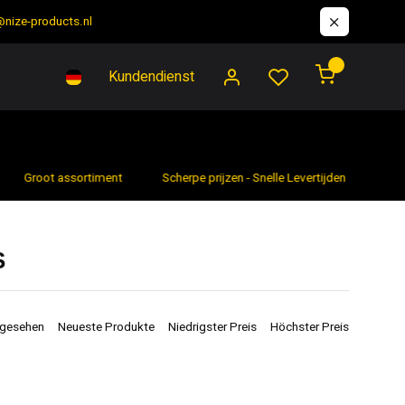
@nize-products.nl
0
Kundendienst
Groot assortiment
Scherpe prijzen - Snelle Levertijden
7 da
S
ngesehen
Neueste Produkte
Niedrigster Preis
Höchster Preis