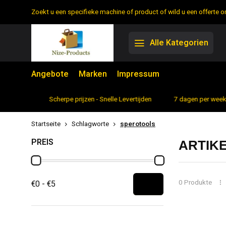
Zoekt u een specifieke machine of product of wild u een offerte
Alle Kategorien
Angebote
Marken
Impressum
rtiment
Scherpe prijzen - Snelle Levertijden
7 dagen per week 
Startseite
Schlagworte
sperotools
PREIS
ARTIK
0 Produkte
€0 - €5