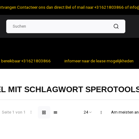
 ontvangen Contacteer ons dan direct Bel of mail naar +31621803866 of
info
bereikbaar +31621803866
infomeer naar de lease mogelijkheden
EL MIT SCHLAGWORT SPEROTOOL
Seite 1 von 1
Am meisten a