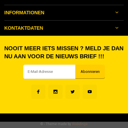
INFORMATIONEN
KONTAKTDATEN
NOOIT MEER IETS MISSEN ? MELD JE DAN
NU AAN VOOR DE NIEUWS BRIEF !!!
Abonnieren
©
- Theme made by
Webdinge