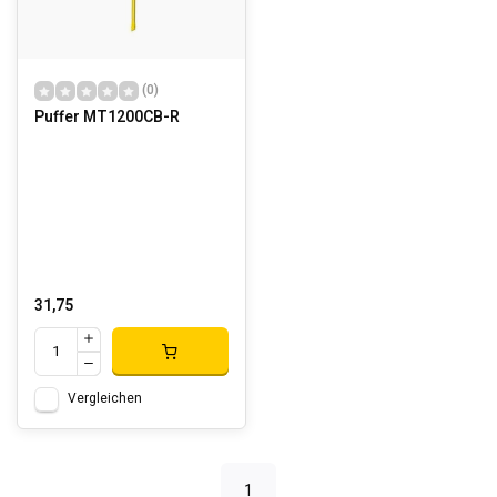
(0)
Puffer MT1200CB-R
31,75
Vergleichen
1