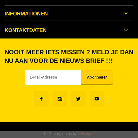
INFORMATIONEN
KONTAKTDATEN
NOOIT MEER IETS MISSEN ? MELD JE DAN
NU AAN VOOR DE NIEUWS BRIEF !!!
Abonnieren
©
- Theme made by
Webdinge