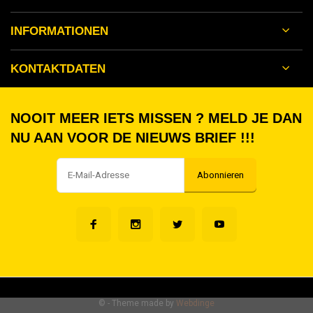
INFORMATIONEN
KONTAKTDATEN
NOOIT MEER IETS MISSEN ? MELD JE DAN
NU AAN VOOR DE NIEUWS BRIEF !!!
Abonnieren
©
- Theme made by
Webdinge