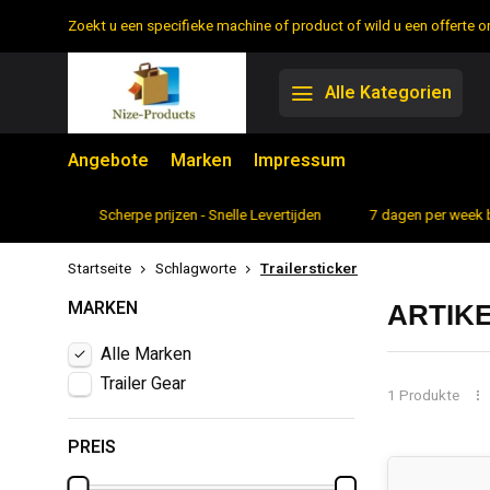
Zoekt u een specifieke machine of product of wild u een offerte
Alle Kategorien
Angebote
Marken
Impressum
rtiment
Scherpe prijzen - Snelle Levertijden
7 dagen per week 
Startseite
Schlagworte
Trailersticker
MARKEN
ARTIK
Alle Marken
Trailer Gear
1 Produkte
PREIS