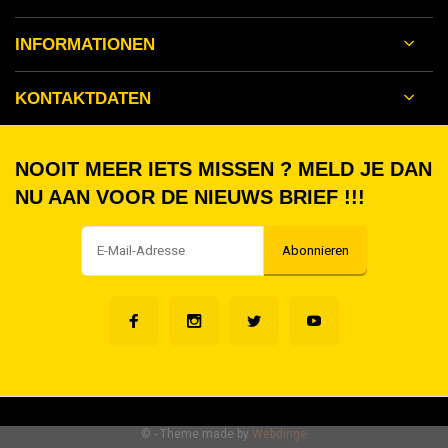
INFORMATIONEN
KONTAKTDATEN
NOOIT MEER IETS MISSEN ? MELD JE DAN
NU AAN VOOR DE NIEUWS BRIEF !!!
Abonnieren
©
- Theme made by
Webdinge