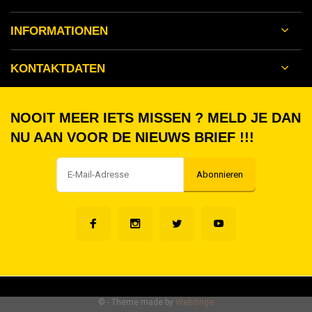
INFORMATIONEN
KONTAKTDATEN
NOOIT MEER IETS MISSEN ? MELD JE DAN
NU AAN VOOR DE NIEUWS BRIEF !!!
Abonnieren
©
- Theme made by
Webdinge