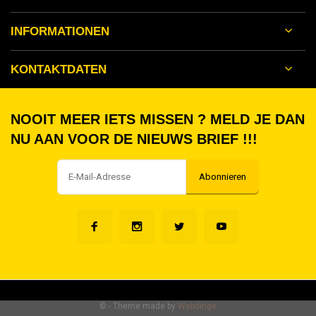
INFORMATIONEN
KONTAKTDATEN
NOOIT MEER IETS MISSEN ? MELD JE DAN
NU AAN VOOR DE NIEUWS BRIEF !!!
Abonnieren
©
- Theme made by
Webdinge