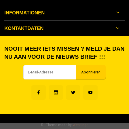
INFORMATIONEN
KONTAKTDATEN
NOOIT MEER IETS MISSEN ? MELD JE DAN
NU AAN VOOR DE NIEUWS BRIEF !!!
Abonnieren
©
- Theme made by
Webdinge