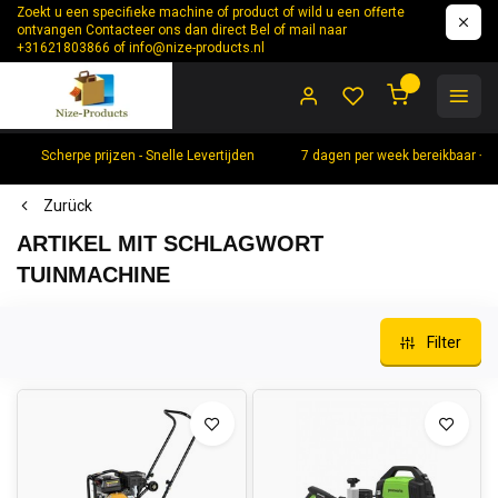
Zoekt u een specifieke machine of product of wild u een offerte
ontvangen Contacteer ons dan direct Bel of mail naar
+31621803866 of
info@nize-products.nl
0
Scherpe prijzen - Snelle Levertijden
7 dagen per week bereikbaar +
Zurück
ARTIKEL MIT SCHLAGWORT
TUINMACHINE
Filter