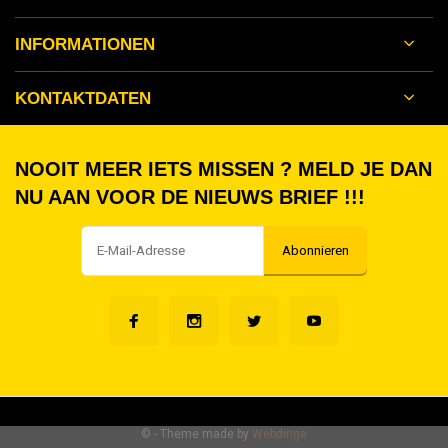
INFORMATIONEN
KONTAKTDATEN
NOOIT MEER IETS MISSEN ? MELD JE DAN
NU AAN VOOR DE NIEUWS BRIEF !!!
Abonnieren
©
- Theme made by
Webdinge