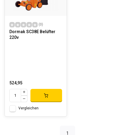
(0)
Dormak SC38E Belüfter
220v
524,95
Vergleichen
1