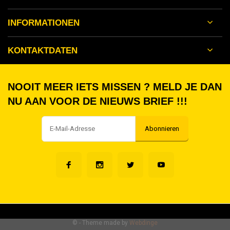
INFORMATIONEN
KONTAKTDATEN
NOOIT MEER IETS MISSEN ? MELD JE DAN
NU AAN VOOR DE NIEUWS BRIEF !!!
Abonnieren
©
- Theme made by
Webdinge