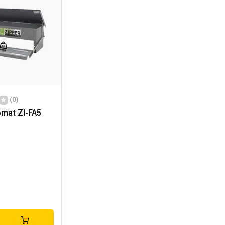
(0)
omat ZI-FA5