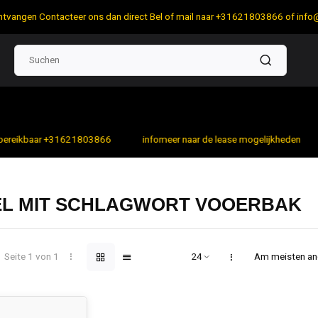
 ontvangen Contacteer ons dan direct Bel of mail naar +31621803866 of
info
bereikbaar +31621803866
infomeer naar de lease mogelijkheden
EL MIT SCHLAGWORT VOOERBAK
Seite 1 von 1
Am meisten a