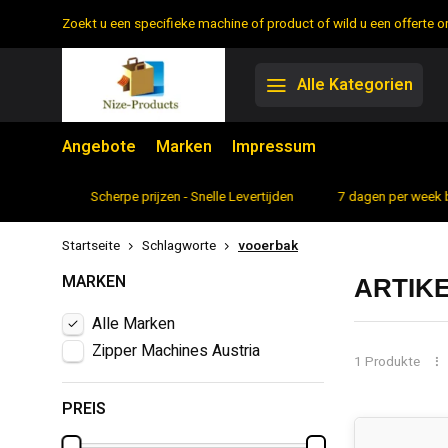
Zoekt u een specifieke machine of product of wild u een offerte
Alle Kategorien
Angebote
Marken
Impressum
rtiment
Scherpe prijzen - Snelle Levertijden
7 dagen per week 
Startseite
Schlagworte
vooerbak
MARKEN
ARTIK
Alle Marken
Zipper Machines Austria
1 Produkte
PREIS