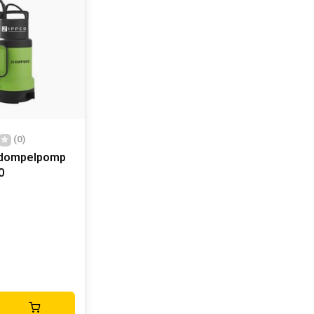
(0)
 dompelpomp
0