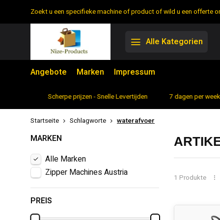
Zoekt u een specifieke machine of product of wild u een offerte
Alle Kategorien
Angebote
Marken
Impressum
rtiment
Scherpe prijzen - Snelle Levertijden
7 dagen per week 
Startseite
Schlagworte
waterafvoer
MARKEN
ARTIK
Alle Marken
Zipper Machines Austria
1 Produkte
PREIS