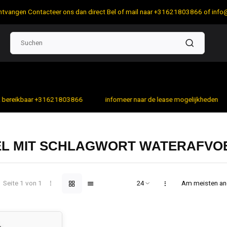
 ontvangen Contacteer ons dan direct Bel of mail naar +31621803866 of
info
bereikbaar +31621803866
infomeer naar de lease mogelijkheden
EL MIT SCHLAGWORT WATERAFVO
Seite 1 von 1
Am meisten a