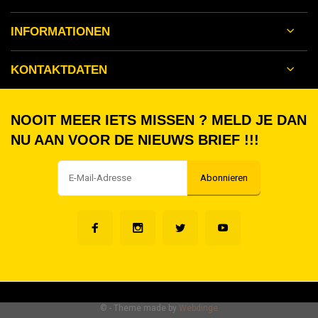
INFORMATIONEN
KONTAKTDATEN
NOOIT MEER IETS MISSEN ? MELD JE DAN
NU AAN VOOR DE NIEUWS BRIEF !!!
Abonnieren
©
- Theme made by
Webdinge