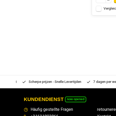
Verglei
rtiment
Scherpe prijzen - Snelle Levertijden
7 dagen per week
KUNDENDIENST
now opened
Häufig gestellte Fragen
retournere