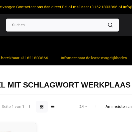
 ontvangen Contacteer ons dan direct Bel of mail naar +31621803866 of
info
bereikbaar +31621803866
infomeer naar de lease mogelijkheden
EL MIT SCHLAGWORT WERKPLAAS
Seite 1 von 1
Am meisten a