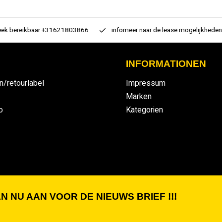
 bereikbaar +31621803866
infomeer naar de lease mogelijkheden
INFORMATIONEN
n/retourlabel
Impressum
Marken
o
Kategorien
N NU AAN VOOR DE NIEUWS BRIEF !!!