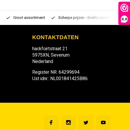
Groot assortiment
Scherpe prijzen - Snelle Levertijden
7 d
8,6
KONTAKTDATEN
hackfoirtstraat 21
5975XN, Sevenum
Nederland
Register NR: 64299694
Ust idnr.: NL001841425B86