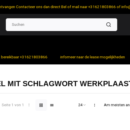
 ontvangen Contacteer ons dan direct Bel of mail naar +31621803866 of
info
bereikbaar +31621803866
infomeer naar de lease mogelijkheden
EL MIT SCHLAGWORT WERKPLAA
Seite 1 von 1
Am meisten a