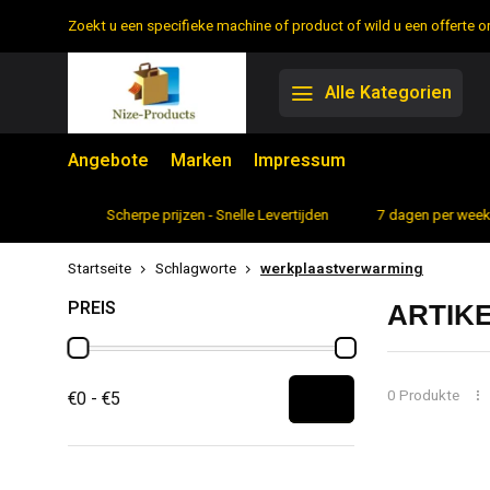
Zoekt u een specifieke machine of product of wild u een offerte
Alle Kategorien
Angebote
Marken
Impressum
rtiment
Scherpe prijzen - Snelle Levertijden
7 dagen per week 
Startseite
Schlagworte
werkplaastverwarming
PREIS
ARTIK
0 Produkte
€0 - €5