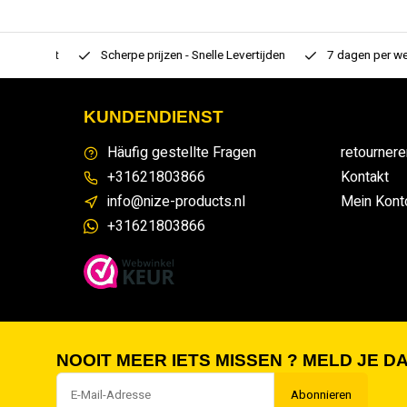
rtiment
Scherpe prijzen - Snelle Levertijden
7 dagen per week
KUNDENDIENST
Häufig gestellte Fragen
retournere
+31621803866
Kontakt
info@nize-products.nl
Mein Kont
+31621803866
NOOIT MEER IETS MISSEN ? MELD JE DA
Abonnieren