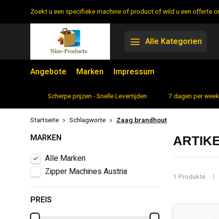
Zoekt u een specifieke machine of product of wild u een offerte
Alle Kategorien
Angebote
Marken
Impressum
rtiment
Scherpe prijzen - Snelle Levertijden
7 dagen per week 
Startseite
Schlagworte
Zaag brandhout
MARKEN
ARTIK
Alle Marken
Zipper Machines Austria
1 Produkte
PREIS