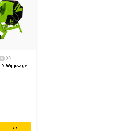
(0)
TN Wippsäge