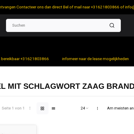
 ontvangen Contacteer ons dan direct Bel of mail naar +31621803866 of
info
bereikbaar +31621803866
infomeer naar de lease mogelijkheden
EL MIT SCHLAGWORT ZAAG BRAN
Seite 1 von 1
Am meisten a